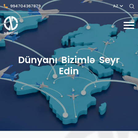
994704367879
AZ
Dünyanı Bizimlə Seyr
Edin