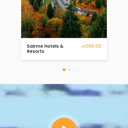
Avropa Ətrafında 7
₼1081.00
gün