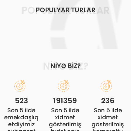
POPULYAR TURLAR
POPULYAR TURLAR
NIYƏ BIZ?
NIYƏ BIZ?
523
191359
236
Son 5 ildə
Son 5 ildə
Son 5 ildə
əməkdaşlıq
xidmət
xidmət
etdiyimiz
göstərilmiş
göstərilmiş