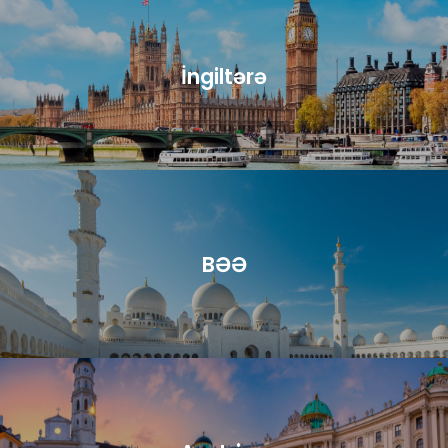
İngiltərə
BƏƏ