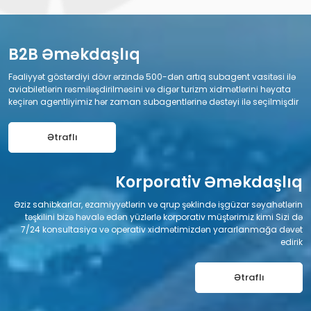
B2B Əməkdaşlıq
Fəaliyyət göstərdiyi dövr ərzində 500-dən artıq subagent vasitəsi ilə
aviabiletlərin rəsmiləşdirilməsini və digər turizm xidmətlərini həyata
keçirən agentliyimiz hər zaman subagentlərinə dəstəyi ilə seçilmişdir
Ətraflı
Korporativ Əməkdaşlıq
Əziz sahibkarlar, ezamiyyətlərin və qrup şəklində işgüzar səyahətlərin
təşkilini bizə həvalə edən yüzlərlə korporativ müştərimiz kimi Sizi də
7/24 konsultasiya və operativ xidmətimizdən yararlanmağa dəvət
edirik
Ətraflı