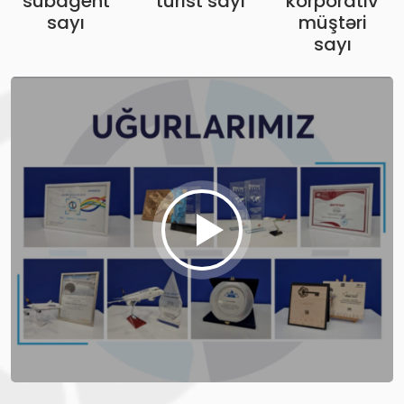
subagent
turist sayı
korporativ
sayı
müştəri
sayı