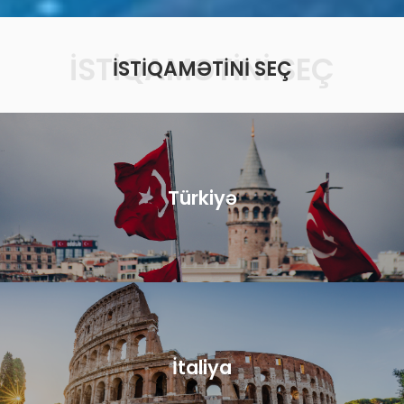
İSTIQAMƏTINI SEÇ
İSTIQAMƏTINI SEÇ
Türkiyə
İtaliya