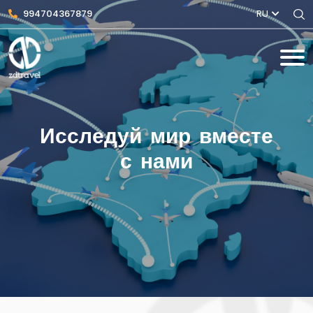
994704367879
RU
Исследуй мир вместе
с нами