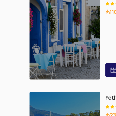
₼11
Fet
₼23