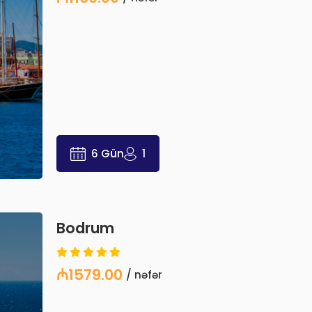
6 Gün
1
Bodrum
₼1579.00
/ nəfər