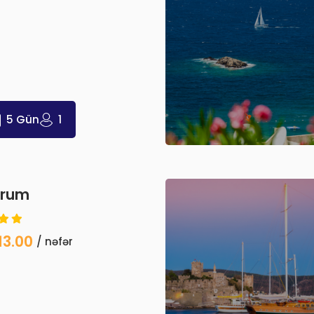
5 Gün
1
drum
13.00
/ nəfər