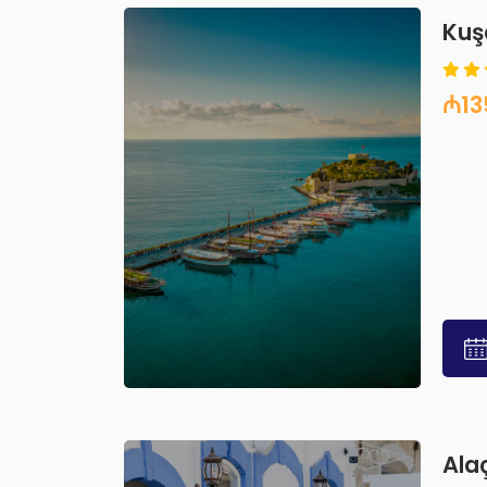
Kuş
₼13
Ala