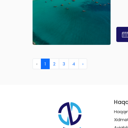
‹
1
2
3
4
›
Haqq
Haqqı
Xidmət
Aviabil