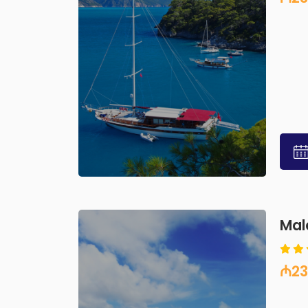
Mal
₼23