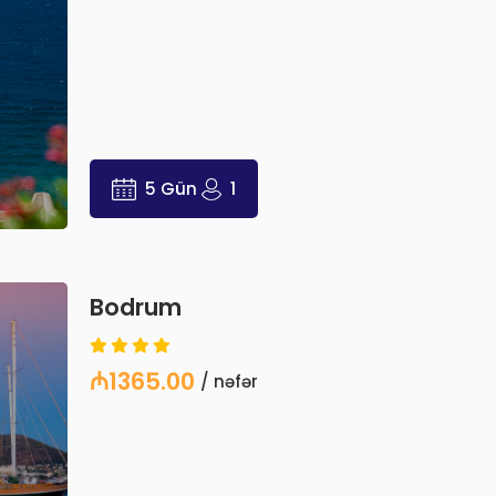
5 Gün
1
Bodrum
₼1365.00
/ nəfər