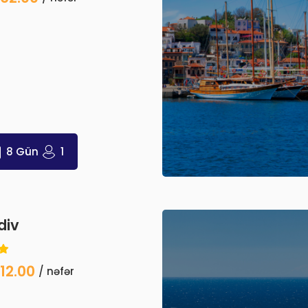
8 Gün
1
div
12.00
/ nəfər