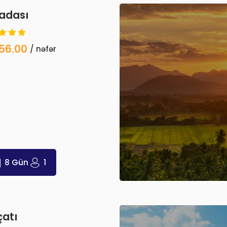
adası
56.00
/ nəfər
8 Gün
1
çatı