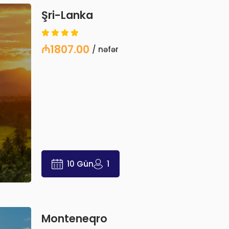
Şri-Lanka
₼1807.00
/ nəfər
10 Gün
1
Monteneqro