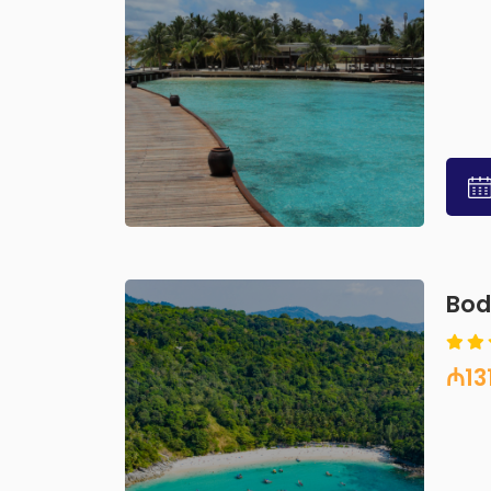
Bo
₼13