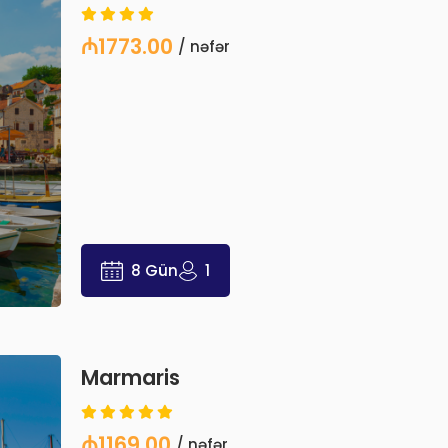
₼1773.00
/ nəfər
8 Gün
1
Marmaris
₼1169.00
/ nəfər