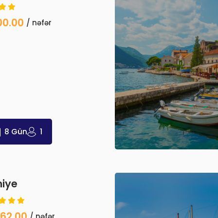
00.00
/ nəfər
8 Gün
1
hiye
62.00
/ nəfər