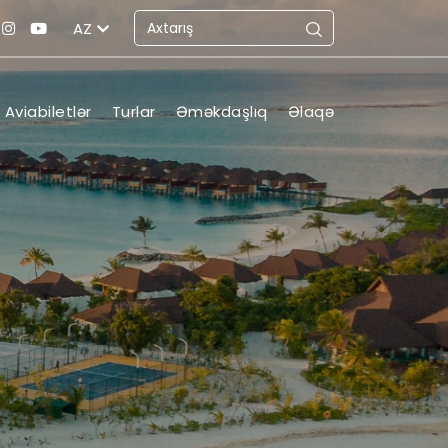
AZ
Aviabiletlər
Turlar
Əməkdaşlıq
Əlaqə