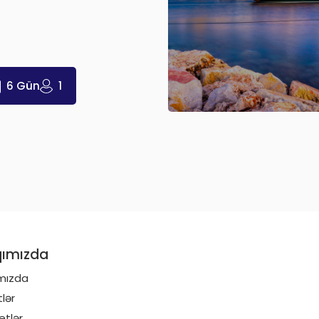
6 Gün
1
ımızda
mızda
lər
etlər