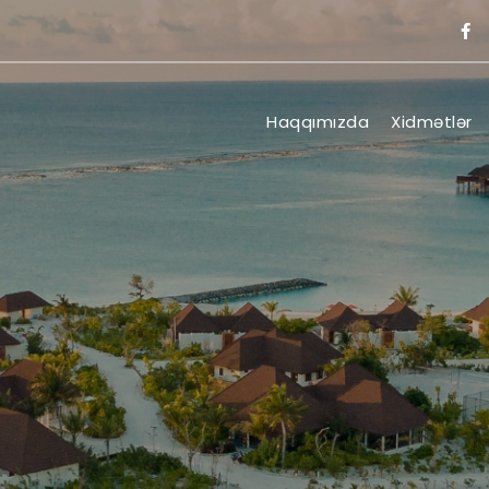
Haqqımızda
Xidmətlər