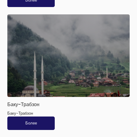
Более
Баку-Трабзон
Баку-Трабзон
Более