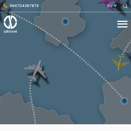
994704367879
RU