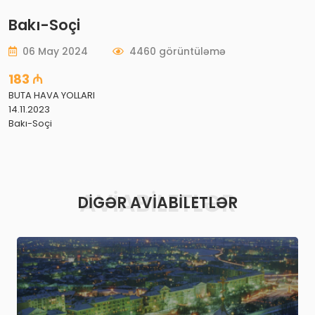
Bakı-Soçi
06 May 2024
4460 görüntüləmə
183 ₼
BUTA HAVA YOLLARI
14.11.2023
Bakı-Soçi
AVIABILETLƏR
DIGƏR AVIABILETLƏR