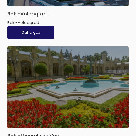
Bakı-Volqoqrad
Bakı-Volqoqrad
Daha çox
Bakı-Mineralnıye Vodi