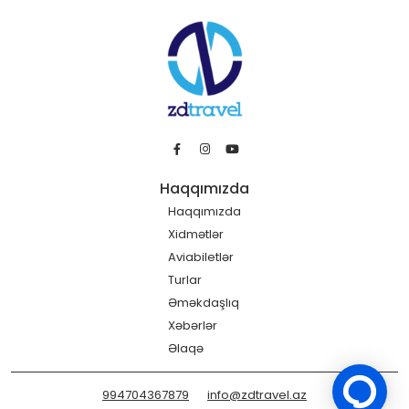
Haqqımızda
Haqqımızda
Xidmətlər
Aviabiletlər
Turlar
Əməkdaşlıq
Xəbərlər
Əlaqə
994704367879
info@zdtravel.az