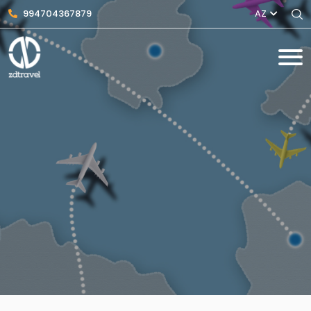
994704367879
AZ