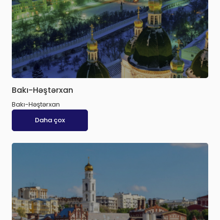
Bakı-Həştərxan
Bakı-Həştərxan
Daha çox