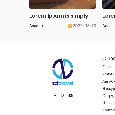
Lorem Ipsum is simply
Lore
Более
2022-08-23
Более
О на
О нас
Услуги
Авиаб
Экскур
Сотруд
Новос
Контак