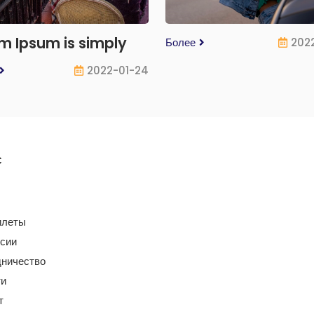
m Ipsum is simply
Более
2022
2022-01-24
с
илеты
сии
ничество
ти
т