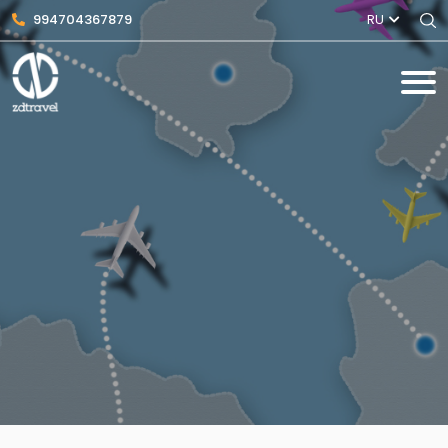
994704367879
RU