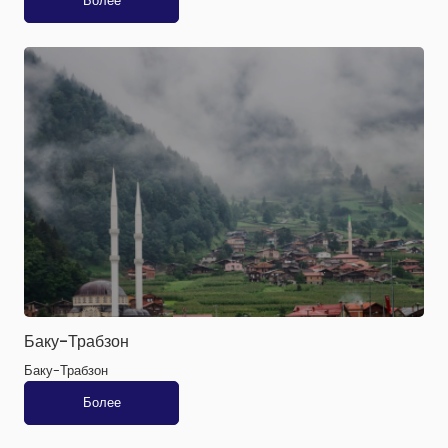
Более
Баку-Трабзон
Баку-Трабзон
Более