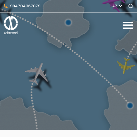
994704367879
AZ