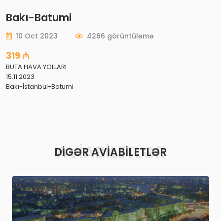
Bakı-Batumi
10 Oct 2023
4266 görüntüləmə
319 ₼
BUTA HAVA YOLLARI
15.11.2023
Bakı-İstanbul-Batumi
AVIABILETLƏR
DIGƏR AVIABILETLƏR