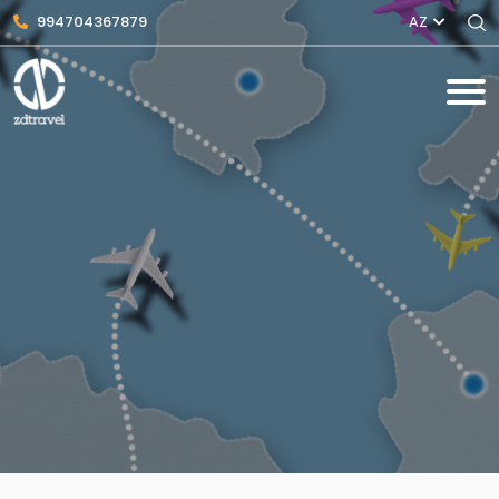
994704367879
AZ