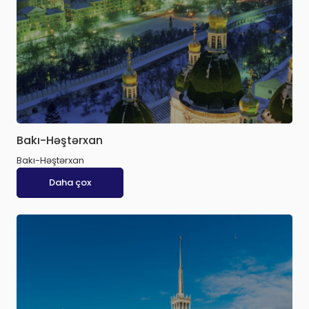
Bakı-Həştərxan
Bakı-Həştərxan
Daha çox