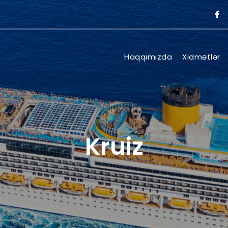
Haqqımızda
Xidmətlər
Kruiz