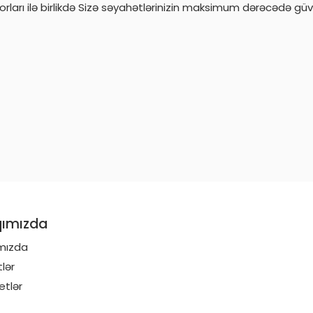
rları ilə birlikdə Sizə səyahətlərinizin maksimum dərəcədə güvən
ımızda
mızda
lər
etlər