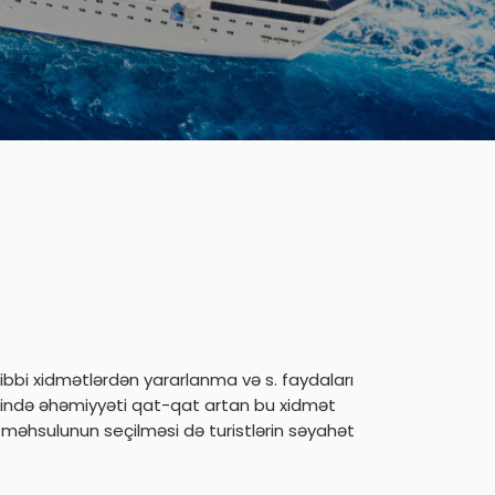
tibbi xidmətlərdən yararlanma və s. faydaları
itində əhəmiyyəti qat-qat artan bu xidmət
 məhsulunun seçilməsi də turistlərin səyahət