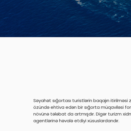
Səyahət sığortası turistlərin baqajın itirilmə
özündə ehtiva edən bir sığorta müqaviləsi fo
növünə tələbat da artmışdır. Digər turizm xi
agentlərinə həvalə etdiyi xüsuslardandır.