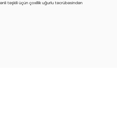
li təşkili üçün çoxillik uğurlu təcrübəsindən