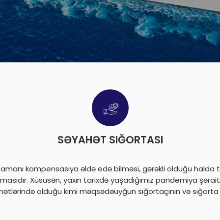
SƏYAHƏT SIĞORTASI
si zamanı kompensasiya əldə edə bilməsi, gərəkli olduğu halda 
rmasıdır. Xüsusən, yaxın tarixdə yaşadığımız pandemiya şəra
dmətlərində olduğu kimi məqsədəuyğun sığortaçının və sığorta