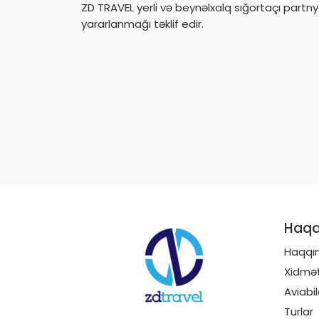
ZD TRAVEL yerli və beynəlxalq sığortaçı partnyo
yararlanmağı təklif edir.
Haqq
Haqqı
Xidmət
Aviabil
Turlar