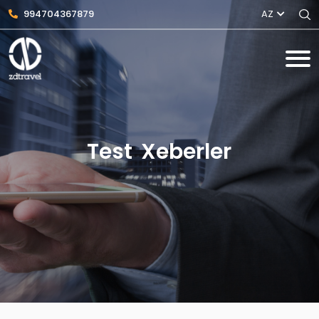
994704367879
AZ
Test Xeberler