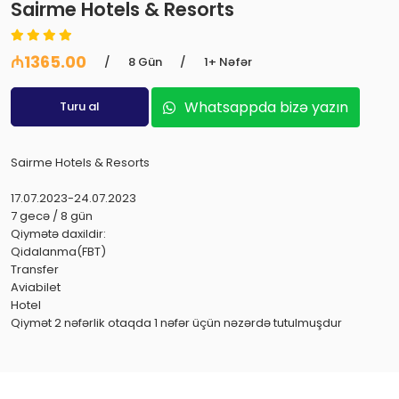
Sairme Hotels & Resorts
₼1365.00
/
8 Gün
/
1+ Nəfər
Whatsappda bizə yazın
Turu al
Sairme Hotels & Resorts
17.07.2023-24.07.2023
7 gecə / 8 gün
Qiymətə daxildir:
Qidalanma(FBT)
Transfer
Aviabilet
Hotel
Qiymət 2 nəfərlik otaqda 1 nəfər üçün nəzərdə tutulmuşdur