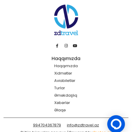
Haqqımızda
Haqqımızda
Xidmətlər
Aviabiletlər
Turlar
Əməkdaşlıq
Xəbərlər
Əlaqə
994704367879
info@zdtravel.az