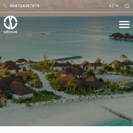
994704367879
AZ