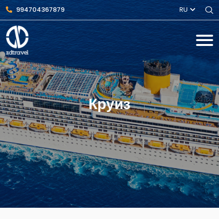
994704367879
RU
Круиз