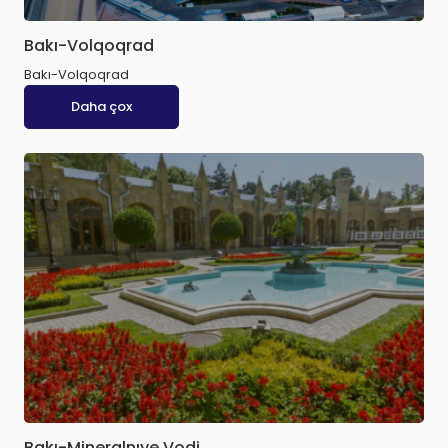
Bakı-Volqoqrad
Bakı-Volqoqrad
Daha çox
Bakı-Mineralnıye Vodi