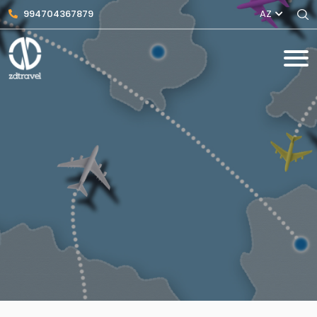
994704367879
AZ