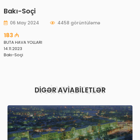
Bakı-Soçi
06 May 2024
4458 görüntüləmə
183 ₼
BUTA HAVA YOLLARI
14.11.2023
Bakı-Soçi
AVIABILETLƏR
DIGƏR AVIABILETLƏR