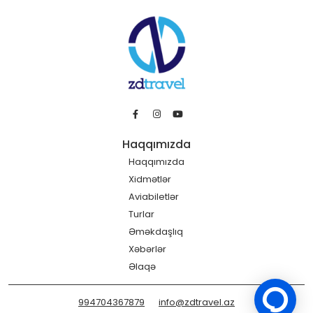
Haqqımızda
Haqqımızda
Xidmətlər
Aviabiletlər
Turlar
Əməkdaşlıq
Xəbərlər
Əlaqə
994704367879
info@zdtravel.az