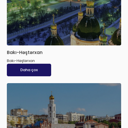
Bakı-Həştərxan
Bakı-Həştərxan
Daha çox