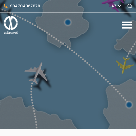
994704367879
AZ