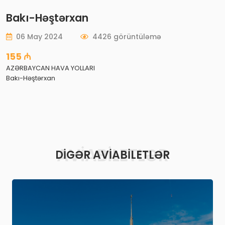
Bakı-Həştərxan
06 May 2024
4426 görüntüləmə
155 ₼
AZƏRBAYCAN HAVA YOLLARI
Bakı-Həştərxan
AVIABILETLƏR
DIGƏR AVIABILETLƏR