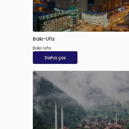
Bakı-Ufa
Bakı-Ufa
Daha çox