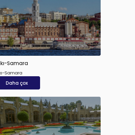
kı-Samara
kı-Samara
Daha çox