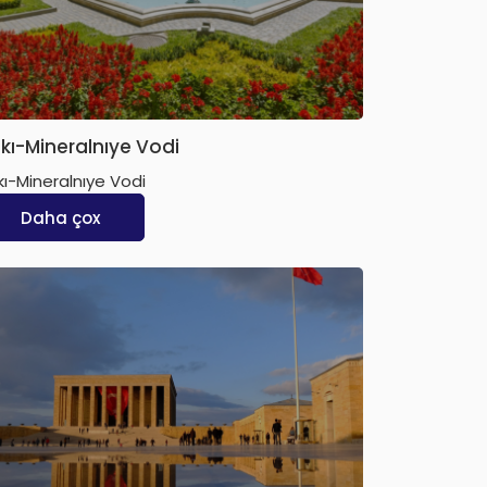
kı-Mineralnıye Vodi
kı-Mineralnıye Vodi
Daha çox