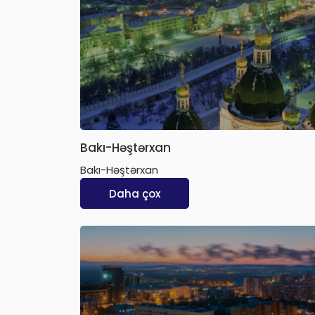
Bakı-Həştərxan
Bakı-Həştərxan
Daha çox