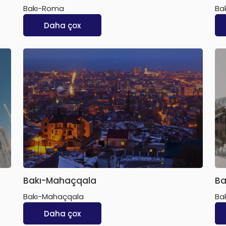
Bakı-Roma
Ba
Daha çox
Bakı-Mahaçqala
Ba
Bakı-Mahaçqala
Bak
Daha çox