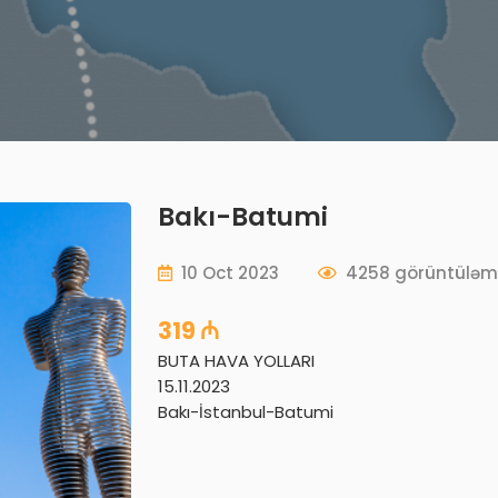
Bakı-Batumi
10 Oct 2023
4258 görüntülə
319 ₼
BUTA HAVA YOLLARI
15.11.2023
Bakı-İstanbul-Batumi