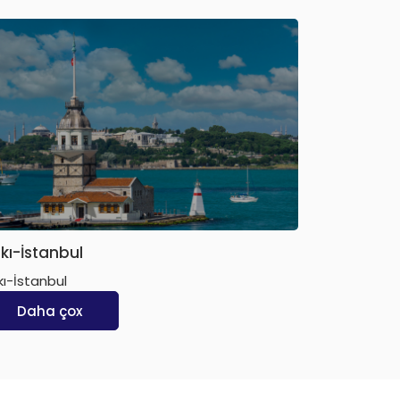
kı-İstanbul
kı-İstanbul
Daha çox