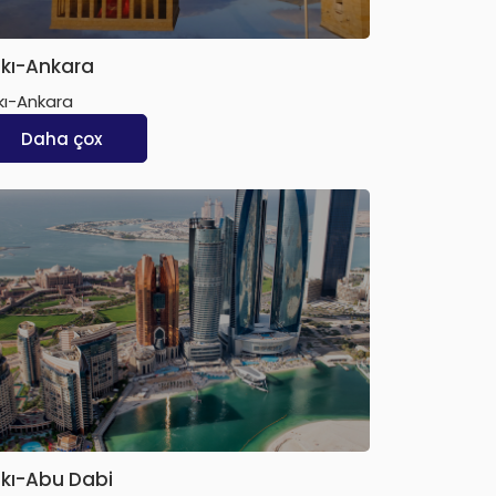
kı-Ankara
kı-Ankara
Daha çox
kı-Abu Dabi