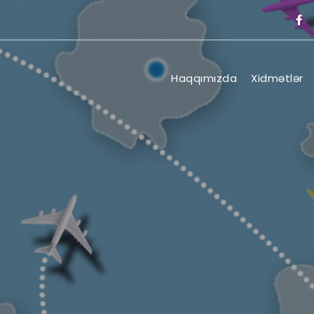
Haqqımızda
Xidmətlər