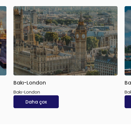
Bakı-London
Ba
Bakı-London
Ba
Daha çox