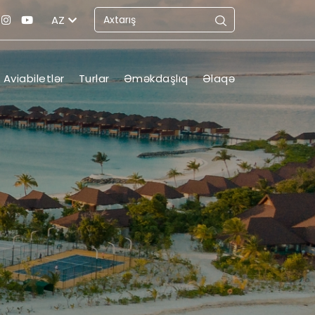
AZ
Aviabiletlər
Turlar
Əməkdaşlıq
Əlaqə