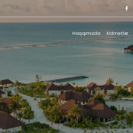
Haqqımızda
Xidmətlər