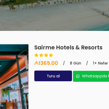
Sairme Hotels & Resorts
₼1365.00
/
8 Gün
/
1+ Nəfər
Whatsappda b
Turu al