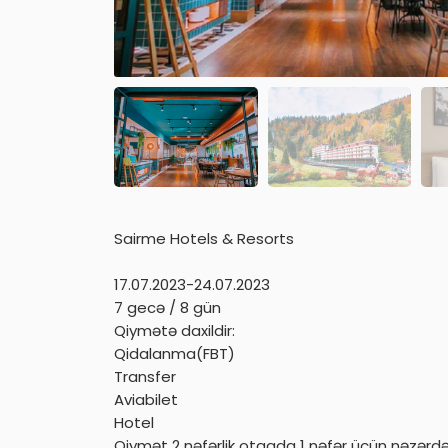
Sairme Hotels & Resorts
17.07.2023-24.07.2023
7 gecə / 8 gün
Qiymətə daxildir:
Qidalanma(FBT)
Transfer
Aviabilet
Hotel
Qiymət 2 nəfərlik otaqda 1 nəfər üçün nəzərd