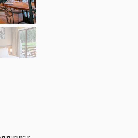
ə tutulmuşdur