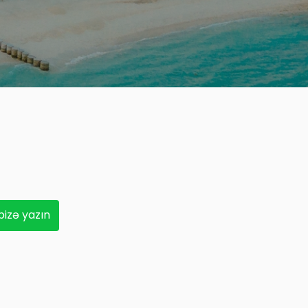
izə yazın