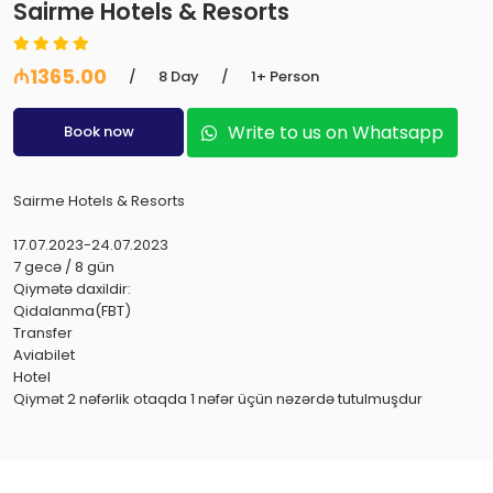
Sairme Hotels & Resorts
₼1365.00
/
8 Day
/
1+ Person
Write to us on Whatsapp
Book now
Sairme Hotels & Resorts
17.07.2023-24.07.2023
7 gecə / 8 gün
Qiymətə daxildir:
Qidalanma(FBT)
Transfer
Aviabilet
Hotel
Qiymət 2 nəfərlik otaqda 1 nəfər üçün nəzərdə tutulmuşdur