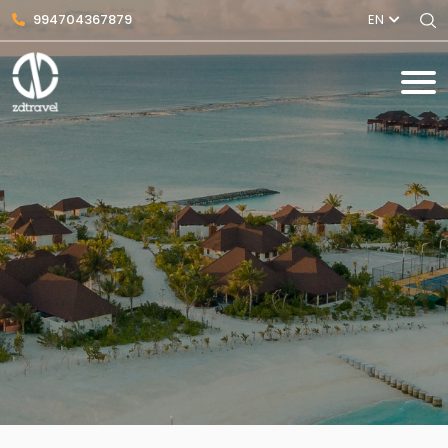
994704367879
EN