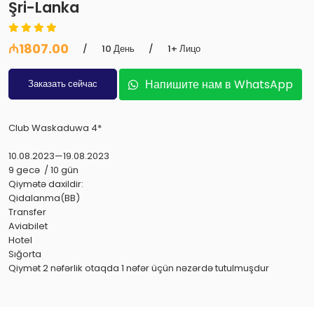
Şri-Lanka
₼1807.00
/
10 День
/
1+ Лицо
Напишите нам в WhatsApp
Заказать сейчас
Club Waskaduwa 4*
10.08.2023—19.08.2023
9 gecə / 10 gün
Qiymətə daxildir:
Qidalanma(BB)
Transfer
Aviabilet
Hotel
Sığorta
Qiymət 2 nəfərlik otaqda 1 nəfər üçün nəzərdə tutulmuşdur