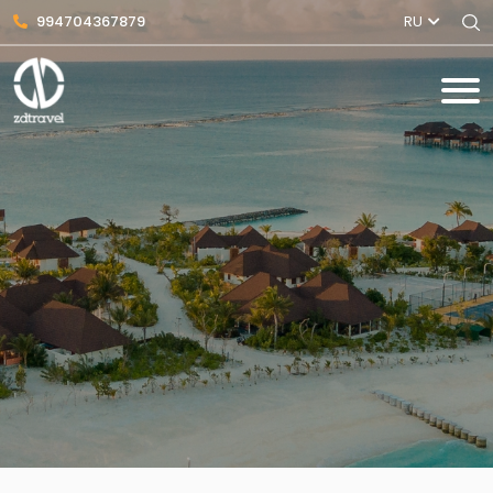
994704367879
RU