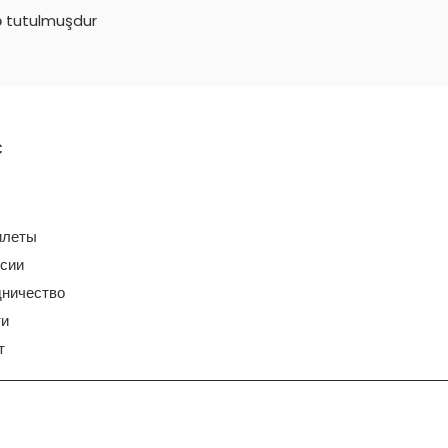
ə tutulmuşdur
с
илеты
сии
ничество
ти
т