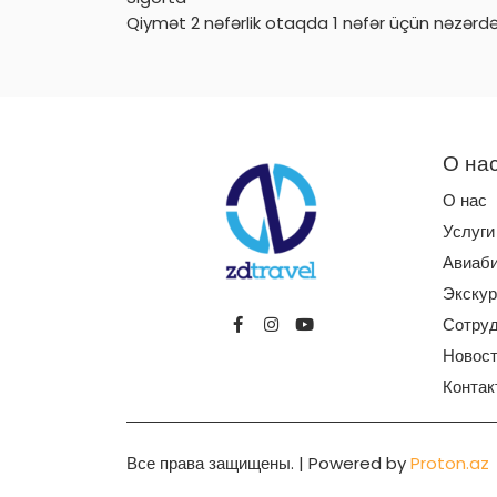
Qiymət 2 nəfərlik otaqda 1 nəfər üçün nəzərd
О на
О нас
Услуги
Авиаб
Экскур
Сотруд
Новос
Контак
Все права защищены. | Powered by
Proton.az