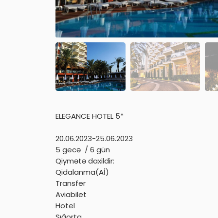
ELEGANCE HOTEL 5*
20.06.2023-25.06.2023
5 gecə / 6 gün
Qiymətə daxildir:
Qidalanma(Aİ)
Transfer
Aviabilet
Hotel
Sığorta