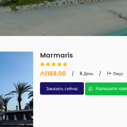
Marmaris
₼1169.00
/
6 День
/
1+ Лицо
Напишите нам
Заказать сейчас