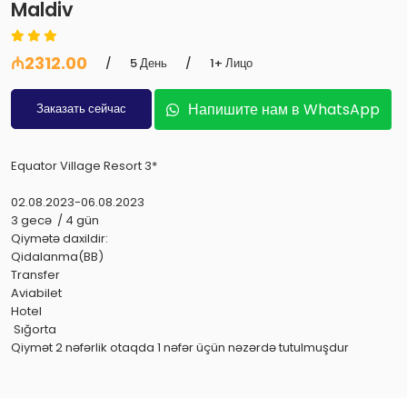
Maldiv
₼2312.00
/
5 День
/
1+ Лицо
Напишите нам в WhatsApp
Заказать сейчас
Equator Village Resort 3*
02.08.2023-06.08.2023
3 gecə / 4 gün
Qiymətə daxildir:
Qidalanma(BB)
Transfer
Aviabilet
Hotel
Sığorta
Qiymət 2 nəfərlik otaqda 1 nəfər üçün nəzərdə tutulmuşdur