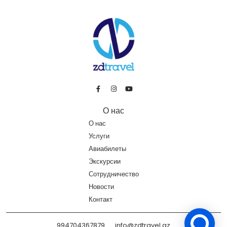
О нас
О нас
Услуги
Авиабилеты
Экскурсии
Сотрудничество
Новости
Контакт
994704367879
info@zdtravel.az