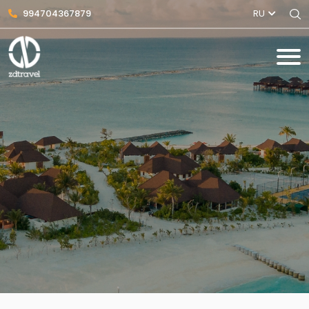
994704367879
RU