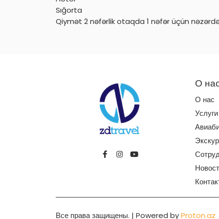
Sığorta
Qiymət 2 nəfərlik otaqda 1 nəfər üçün nəzərd
О на
О нас
Услуги
Авиаб
Экскур
Сотруд
Новос
Контак
Все права защищены. | Powered by
Proton.az