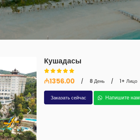
Кушадасы
₼1356.00
/
8 День
/
1+ Лицо
Напишите нам
Заказать сейчас