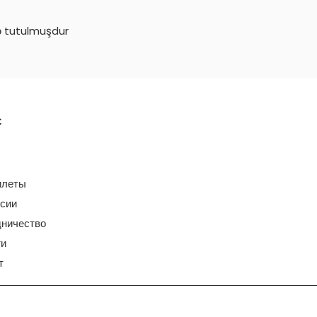
ə tutulmuşdur
с
илеты
сии
ничество
ти
т